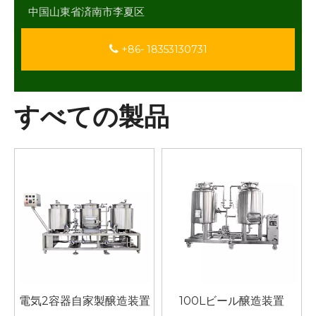
中国山東省済南市李夏区
+86- 18353130731
すべての製品
電気2容器自家製醸造装置
100Lビール醸造装置