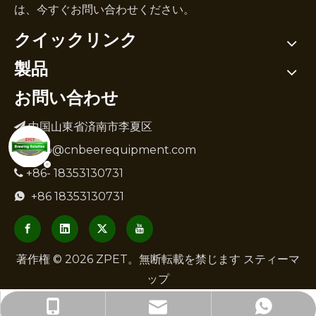
は、今すぐお問い合わせください。
クイックリンク
製品
お問い合わせ
中国山東省済南市李夏区

info@cnbeerequipment.com

+86- 18353130731

+86 18353130731

著作権 ©
2026
ZPET。無断転載を禁じます
スティーマ
ップ
info@cnbeerequipment.com
+86- 18353130731
+86 18353130731