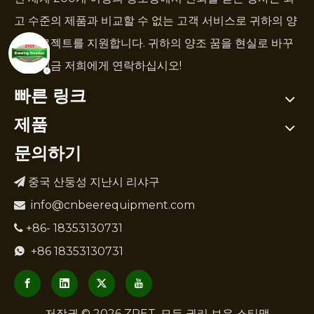
고 수준의 제품과 비교할 수 없는 고객 서비스로 귀하의 양
조 프로젝트를 지원합니다. 귀하의 양조 꿈을 현실로 바꾸
려면 지금 저희에게 연락하십시오!
빠른 링크
제품
문의하기
중국 산둥성 지난시 리샤구

info@cnbeerequipment.com

+86- 18353130731

+86 18353130731

저작권 ©
2026
ZPET. 모든 권리 보유
스티맵