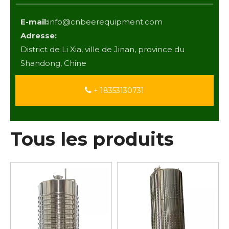
E-mail:
info@cnbeerequipment.com
Adresse:
District de Li Xia, ville de Jinan, province du
Shandong, Chine
+ 18353130731
Tous les produits