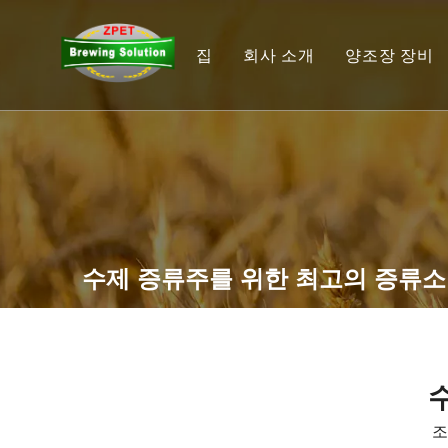
집
회사 소개
양조장 장비
가정용 양
나노 양조
소규모 양
상업용 양
수제 증류주를 위한 최고의 증류소
양조장 시
발효기 및
맥주 충전
조