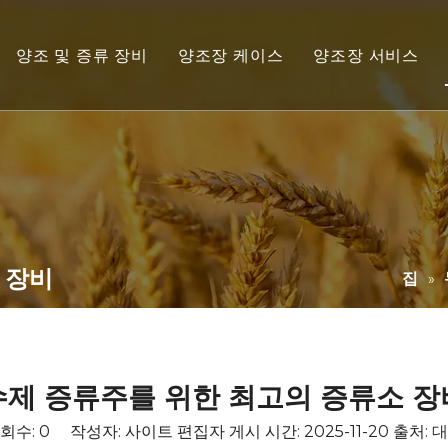
양조 및 증류 장비
양조장 케이스
양조장 서비스
조 장비
콤부차 양조 장비
비디오
 시스템
콜드 커피 브루 장비
다운로드
조장 장비
사이다 양조 장비
조 장비
증류소 장비
 장비
스템
와인 제조 장비
집
»
 브라이트 맥주 탱크
스테인레스 스틸 탱크
 장비
수제 증류주를 위한 최고의 증류소 장
회수:
0
작성자: 사이트 편집자 게시 시간: 2025-11-20 출처:
대