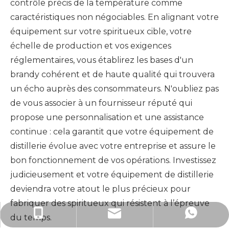
contrôle précis de la température comme
caractéristiques non négociables. En alignant votre
équipement sur votre spiritueux cible, votre
échelle de production et vos exigences
réglementaires, vous établirez les bases d'un
brandy cohérent et de haute qualité qui trouvera
un écho auprès des consommateurs. N'oubliez pas
de vous associer à un fournisseur réputé qui
propose une personnalisation et une assistance
continue : cela garantit que votre équipement de
distillerie évolue avec votre entreprise et assure le
bon fonctionnement de vos opérations. Investissez
judicieusement et votre équipement de distillerie
deviendra votre atout le plus précieux pour
fabriquer des spiritueux qui résistent à l’épreuve
info@cnbeerequipment.com
+86 18353130731
+ 18353130731
du temps.